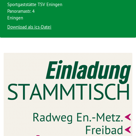
Sportgaststätte TSV Eningen
Panoramastr. 4
Eningen
Download als ics-Datei