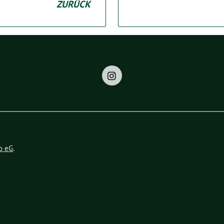
ZURÜCK
o eG
.