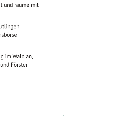
ät und räume mit
utlingen
nsbörse
g im Wald an,
 und Förster